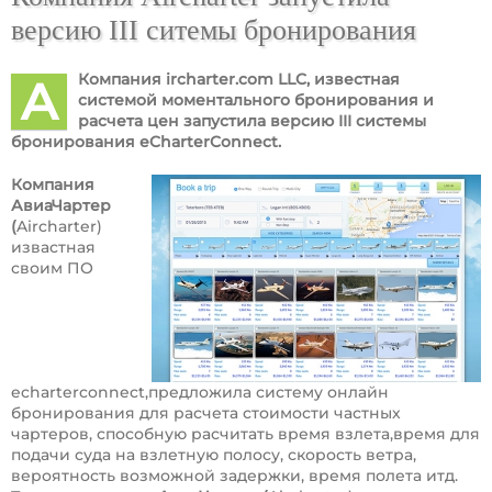
версию III ситемы бронирования
Компания
ircharter
.
com
LLC
, известная
A
системой моментального бронирования и
расчета цен запустила версию
III
системы
бронирования
eCharterConnect
.
Компания
АвиаЧартер
(
Aircharter)
извастная
своим ПО
echarterconnect,предложила систему онлайн
бронирования для расчета стоимости частных
чартеров, способную расчитать время взлета,время для
подачи суда на взлетную полосу, скорость ветра,
вероятность возможной задержки, время полета итд.