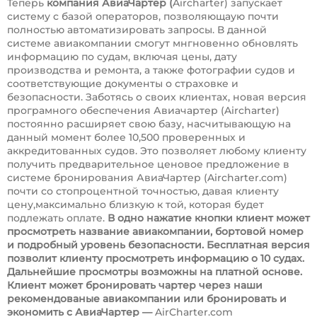
Теперь
компания АвиаЧартер (
Aircharter) запускает
систему с базой операторов, позволяющаую почти
полностью автоматизировать запросы. В данной
системе авиакомпании смогут мнгновенно обновлять
информацию по судам, включая цены, дату
производства и ремонта, а также фотографии судов и
соответствующие документы о страховке и
безопасности. Заботясь о своих клиентах, новая версия
програмного обеспечения Авиачартер (Aircharter)
постоянно расширяет свою базу, насчитывающую на
данный момент более 10,500 проверенных и
аккредитованных судов. Это позволяет любому клиенту
получить предварительное ценовое предложение в
системе бронирования АвиаЧартер (Aircharter.com)
почти со стопроцентной точностью, давая клиенту
цену,максимально близкую к той, которая будет
подлежать оплате.
В одно нажатие кнопки клиент может
просмотреть название авиакомпании, бортовой номер
и подробный уровень безопасности. Бесплатная версия
позволит клиенту просмотреть информацию о 10 судах.
Дальнейшие просмотры возможны на платной основе.
Клиент может бронировать чартер через наши
рекомендованые авиакомпании или бронировать и
экономить
с АвиаЧартер
—
AirCharter.com