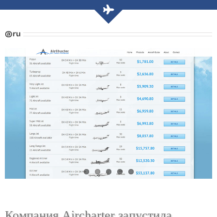
@ru
Компания Aircharter запустила