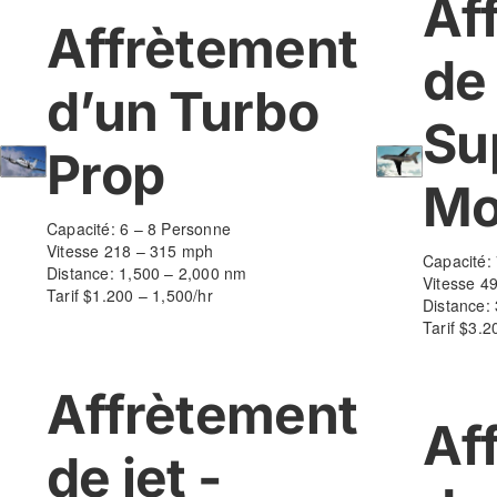
Af
Affrètement
de
d’un Turbo
Sup
Prop
Mo
Capacité: 6 – 8 Personne
Vitesse 218 – 315 mph
Capacité:
Distance: 1,500 – 2,000 nm
Vitesse 4
Tarif $1.200 – 1,500/hr
Distance:
Tarif $3.2
Affrètement
Af
de jet -