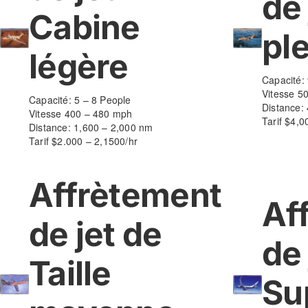
de 
Cabine
pl
légère
Capacité:
Vitesse 5
Capacité: 5 – 8 People
Distance:
Vitesse 400 – 480 mph
Tarif $4,0
Distance: 1,600 – 2,000 nm
Tarif $2.000 – 2,1500/hr
Affrètement
Af
de jet de
de 
Taille
Su