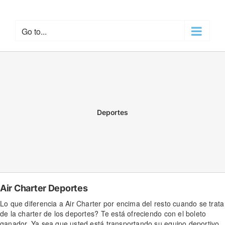
Skip
to
content
Go to...
Deportes
Air Charter Deportes
Lo que diferencia a Air Charter por encima del resto cuando se trata
de la charter de los deportes? Te está ofreciendo con el boleto
ganador. Ya sea que usted está transportando su equipo deportivo