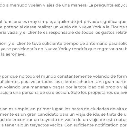
ado a menudo vuelan viajes de una manera. La pregunta es: ¿cuá
l funciona es muy simple; alquiler de jet privado significa que
nte potencial desea realizar un vuelo de Nueva York a la Florida
a vacía, y el cliente es responsable de todos los gastos relativ
ón, y el cliente tuvo suficiente tiempo de antemano para solicit
ón ya se posicionaría en Nueva York y tendría que regresar a su
 la aeronave.
do, ¿por qué no todo el mundo constantemente volando de form
uficientes para volar todos los clientes charter. Una gran parte 
 volando una maneras y pagar por la totalidad del propio viaje
acío a una persona de su elección. Sólo los propietarios de av
ajan es simple, en primer lugar, los pares de ciudades de alta
rmente es un gran candidato para un viaje de ida, se trata de
 de encontrar un trayecto en vacío de un viaje de esta natura
tener algún trayectos vacíos. Con suficiente notification po