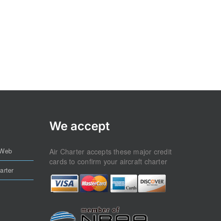
We accept
 Web
Air Charter accepts these major credit
cards to confirm your aircraft charter
arter