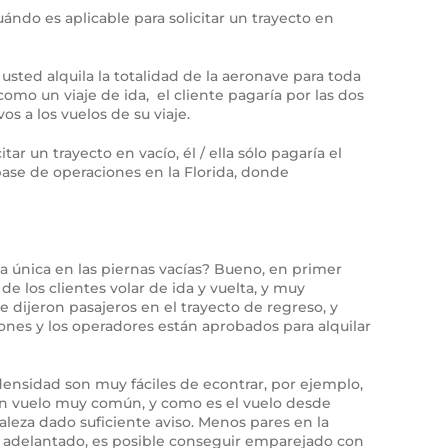
ndo es aplicable para solicitar un trayecto en
 usted alquila la totalidad de la aeronave para toda
 como un viaje de ida, el cliente pagaría por las dos
os a los vuelos de su viaje.
ar un trayecto en vacío, él / ella sólo pagaría el
 base de operaciones en la Florida, donde
a única en las piernas vacías? Bueno, en primer
de los clientes volar de ida y vuelta, y muy
 dijeron pasajeros en el trayecto de regreso, y
iones y los operadores están aprobados para alquilar
 densidad son muy fáciles de econtrar, por ejemplo,
 un vuelo muy común, y como es el vuelo desde
leza dado suficiente aviso. Menos pares en la
r adelantado, es posible conseguir emparejado con