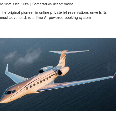
en
octubre 11th, 2025
|
Comentarios desactivados
4th
The original pioneer in online private jet reservations unveils its
Genration
most advanced, real-time AI-powered booking system
AI-
powered
booking
system