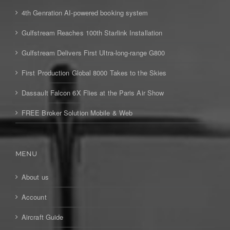
4th Genration AI-powered booking system
Gulfstream Reaches 100th Starlink Installation
Gulfstream Delivers First Ultra-long-range G800
First Production Global 8000 Takes to the Skies
Dassault Falcon 6X Flies at the Paris Air Show
FREE Broker Solution Mobile & Web
MENU
About us
Account
Aircraft Guide